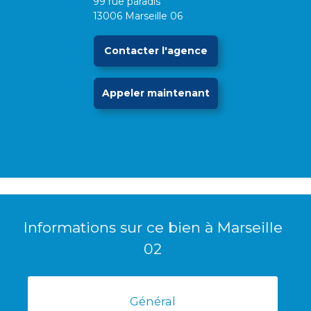
99 rue paradis
13006
Marseille 06
Contacter l'agence
Appeler maintenant
Imprimer
Ajouter
Envoyer
l'offre
à ma
à un
sélection
ami
Informations sur ce bien à Marseille
02
Général