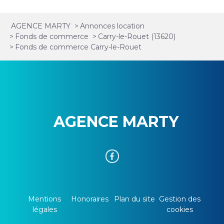
AGENCE MARTY
>
Annonces location
>
Fonds de commerce
>
Carry-le-Rouet (13620)
>
Fonds de commerce Carry-le-Rouet
AGENCE MARTY
Mentions
Honoraires
Plan du site
Gestion des
légales
cookies