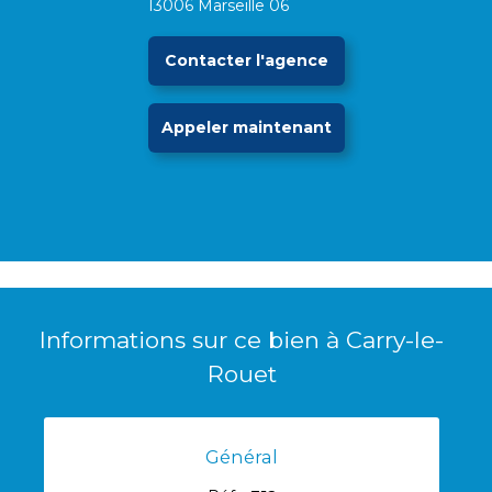
13006
Marseille 06
Contacter l'agence
Appeler maintenant
Imprimer
Ajouter
Envoyer
l'offre
à ma
à un
sélection
ami
Informations sur ce bien à Carry-le-
Rouet
Général