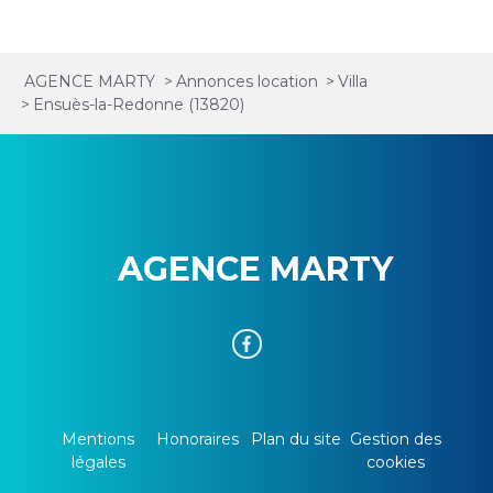
AGENCE MARTY
>
Annonces location
>
Villa
>
Ensuès-la-Redonne (13820)
AGENCE MARTY
Mentions
Honoraires
Plan du site
Gestion des
légales
cookies