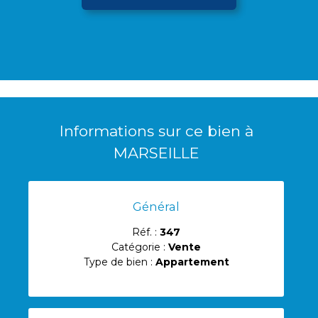
Imprimer
Ajouter
Estimer
Envoyer
l'offre
à ma
les frais
à un
sélection
de
ami
notaire
Informations sur ce bien à
MARSEILLE
Général
Réf. :
347
Catégorie :
Vente
Type de bien :
Appartement