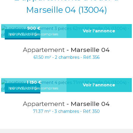
Marseille 04 (13004)
900
€
Voir l'annonce
NOUVEAUTÉ
par mois, charges comprises
Appartement
- Marseille 04
61.50 m² -
2 chambres -
Réf. 356
1 150
€
Voir l'annonce
NOUVEAUTÉ
par mois, charges comprises
Appartement
- Marseille 04
71.37 m² -
3 chambres -
Réf. 350