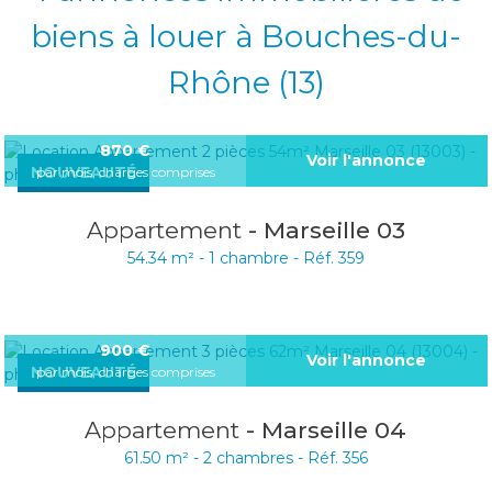
biens à louer à Bouches-du-
Rhône (13)
870
€
Voir l'annonce
NOUVEAUTÉ
par mois, charges comprises
Appartement
- Marseille 03
54.34 m² -
1 chambre -
Réf. 359
900
€
Voir l'annonce
NOUVEAUTÉ
par mois, charges comprises
Appartement
- Marseille 04
61.50 m² -
2 chambres -
Réf. 356