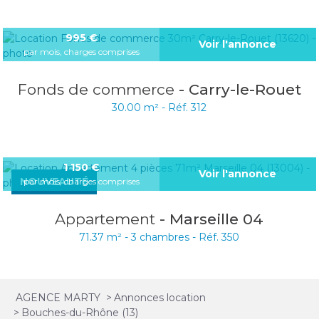
995
€
Voir l'annonce
par mois, charges comprises
Fonds de commerce
- Carry-le-Rouet
30.00 m² -
Réf. 312
1 150
€
Voir l'annonce
NOUVEAUTÉ
par mois, charges comprises
Appartement
- Marseille 04
71.37 m² -
3 chambres -
Réf. 350
AGENCE MARTY
>
Annonces location
>
Bouches-du-Rhône (13)